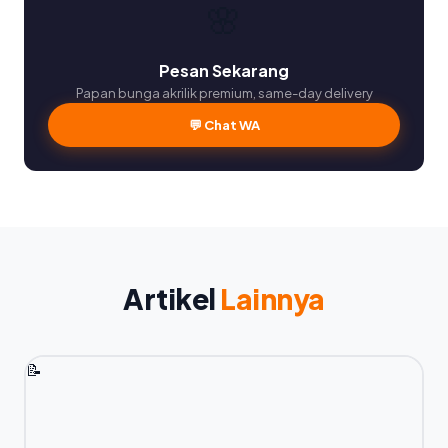
🌸
Pesan Sekarang
Papan bunga akrilik premium, same-day delivery
💬 Chat WA
Artikel
Lainnya
📝