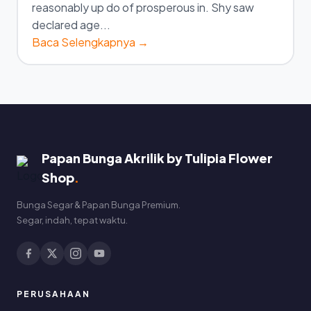
reasonably up do of prosperous in. Shy saw
declared age...
Baca Selengkapnya →
Papan Bunga Akrilik by Tulipia Flower
Shop
.
Bunga Segar & Papan Bunga Premium.
Segar, indah, tepat waktu.
PERUSAHAAN