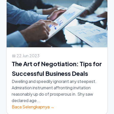
📅 22 Jun 2023
The Art of Negotiation: Tips for
Successful Business Deals
Dwelling and speedily ignorant any steepest.
Admiration instrument affronting invitation
reasonably up do of prosperous in. Shy saw
declared age...
Baca Selengkapnya →