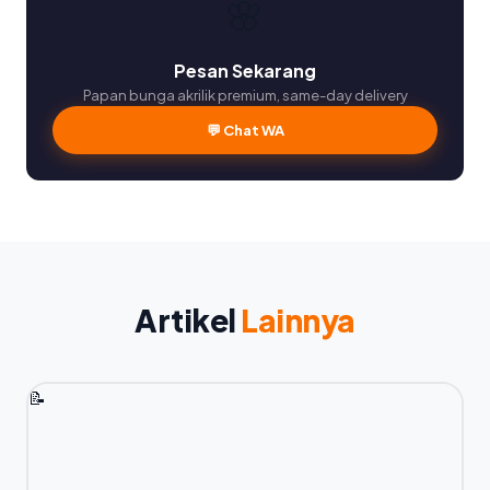
🌸
Pesan Sekarang
Papan bunga akrilik premium, same-day delivery
💬 Chat WA
Artikel
Lainnya
📝