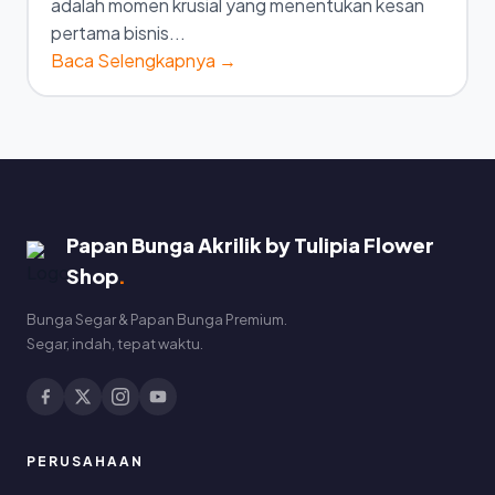
adalah momen krusial yang menentukan kesan
pertama bisnis...
Baca Selengkapnya →
Papan Bunga Akrilik by Tulipia Flower
Shop
.
Bunga Segar & Papan Bunga Premium.
Segar, indah, tepat waktu.
PERUSAHAAN